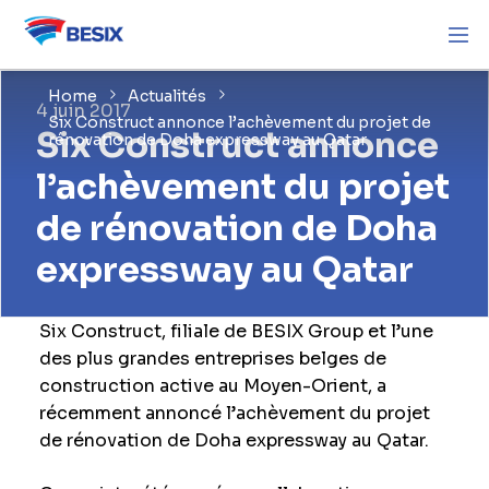
Home
Actualités
4 juin 2017
Six Construct annonce l’achèvement du projet de
Six Construct annonce
rénovation de Doha expressway au Qatar
l’achèvement du projet
de rénovation de Doha
expressway au Qatar
Six Construct, filiale de BESIX Group et l’une
des plus grandes entreprises belges de
construction active au Moyen-Orient, a
récemment annoncé l’achèvement du projet
de rénovation de Doha expressway au Qatar.