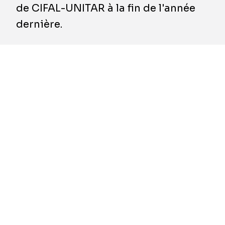
de CIFAL-UNITAR à la fin de l'année
dernière.
Le SDG Pioneer Award est une
reconnaissance prestigieuse qui
souligne les avancées significatives
de l'entreprise dans la réalisation
des Objectifs de développement
durable (ODD) des Nations Unies.
Le SDG Trajectory Programme récompense
les organisations qui ont un impact positif sur
le développement durable. Il comporte trois