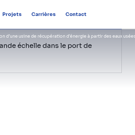
027
Projets
Carrières
Contact
on d'une usine de récupération d'énergie à partir des eaux usées 
ande échelle dans le port de
La
si
. 
Br
Ol
Ne
Aquafin traite les eaux usées domest