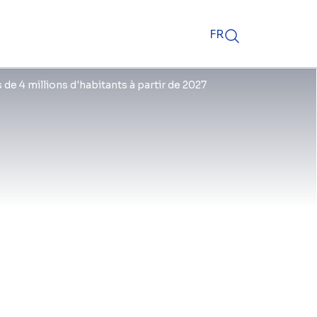
FR
de 4 millions d'habitants à partir de 2027
 clôture financière a été
gnée aujourd'hui
De gauche à droite : Paul De
uycker (Indaver), Glenn Van
men (Aquafin) et Tom
yrinck (BESIX).
iques de 86 % des habitants de