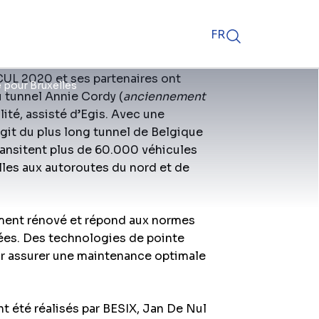
FR
CUL 2020 et ses partenaires ont
 pour Bruxelles
u tunnel Annie Cordy (
anciennement
lité, assisté d’Egis. Avec une
agit du plus long tunnel de Belgique
transitent plus de 60.000 véhicules
elles aux autoroutes du nord et de
ement rénové et répond aux normes
evées. Des technologies de pointe
r assurer une maintenance optimale
nt été réalisés par BESIX, Jan De Nul