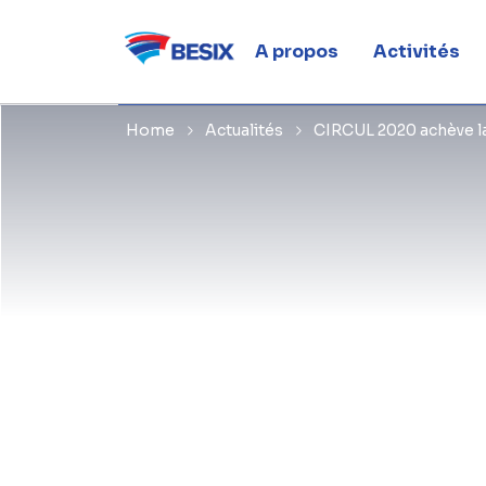
pour Bruxe
A propos
Activités
Home
Actualités
CIRCUL 2020 achève la 