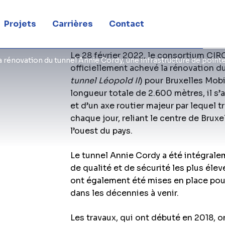
lles
Projets
Carrières
Contact
Le 28 février 2022, le consortium CIR
rénovation du tunnel Annie Cordy, une infrastructure de pointe
officiellement achevé la rénovation d
tunnel Léopold II
) pour Bruxelles Mobi
longueur totale de 2.600 mètres, il s’
et d’un axe routier majeur par lequel 
chaque jour, reliant le centre de Brux
l’ouest du pays.
Le tunnel Annie Cordy a été intégral
de qualité et de sécurité les plus él
ont également été mises en place pou
dans les décennies à venir.
Les travaux, qui ont débuté en 2018, o