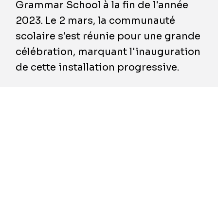
Grammar School à la fin de l'année
2023. Le 2 mars, la communauté
scolaire s'est réunie pour une grande
célébration, marquant l'inauguration
de cette installation progressive.
Construit par BESIX Watpac, le bâtiment
STEAM a été achevé à la fin de l'année 2023,
juste à temps pour le début de l'année
académique 2024. Conçu pour favoriser la
créativité et la collaboration entre les
disciplines, cet espace vise à doter les
étudiants de compétences essentielles pour
le futur marché du travail.