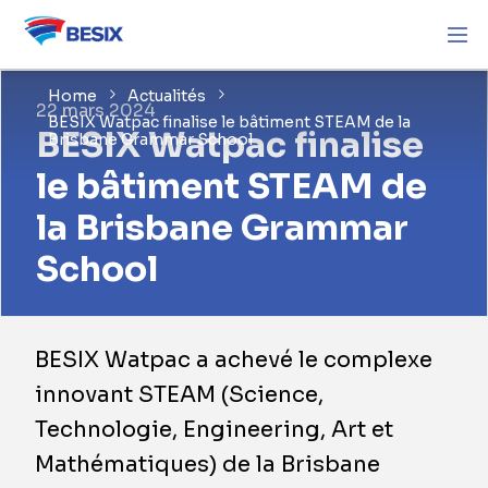
Home
Actualités
22 mars 2024
BESIX Watpac finalise le bâtiment STEAM de la
BESIX Watpac finalise
Brisbane Grammar School
le bâtiment STEAM de
la Brisbane Grammar
School
BESIX Watpac a achevé le complexe
innovant STEAM (Science,
Technologie, Engineering, Art et
Mathématiques) de la Brisbane