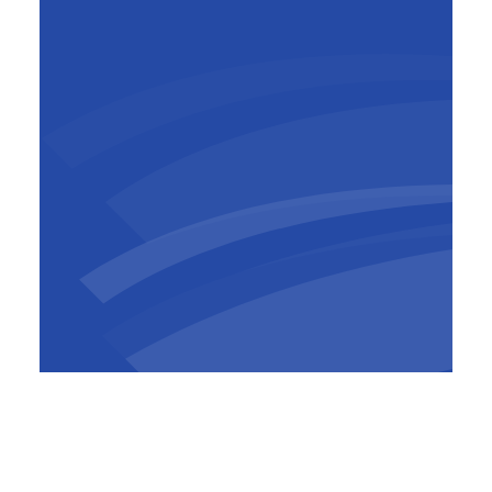
Wouter Happaerts
Directeur de projet
,
BESIX Unitec