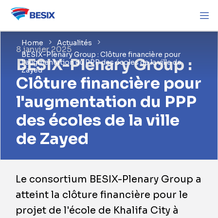
Home
Actualités
8 janvier 2025
BESIX-Plenary Group : Clôture financière pour
BESIX-Plenary Group :
l'augmentation du PPP des écoles de la ville de
Zayed
Clôture financière pour
l'augmentation du PPP
des écoles de la ville
de Zayed
Le consortium BESIX-Plenary Group a
atteint la clôture financière pour le
projet de l'école de Khalifa City à