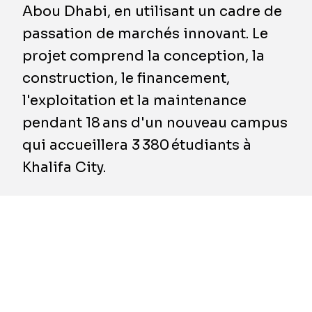
Abou Dhabi, en utilisant un cadre de
passation de marchés innovant. Le
projet comprend la conception, la
construction, le financement,
l'exploitation et la maintenance
pendant 18 ans d'un nouveau campus
qui accueillera 3 380 étudiants à
Khalifa City.
ABU DHABI, EAU
- Le consortium BESIX-
Plenary Group a réalisé la clôture financière du
projet Khalifa City School à Abu Dhabi. Le