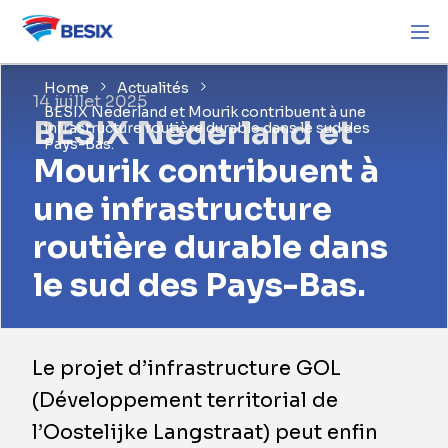
Home
Actualités
14 juillet 2025
BESIX Nederland et Mourik contribuent à une
BESIX Nederland et
infrastructure routière durable dans le sud des
Pays-Bas.
Mourik contribuent à
une infrastructure
routière durable dans
le sud des Pays-Bas.
Le projet d’infrastructure GOL
(Développement territorial de
l’Oostelijke Langstraat) peut enfin